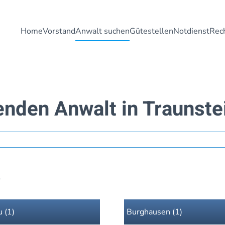
Home
Vorstand
Anwalt suchen
Gütestellen
Notdienst
Rech
enden Anwalt in Traunste
.
 (1)
Burghausen (1)