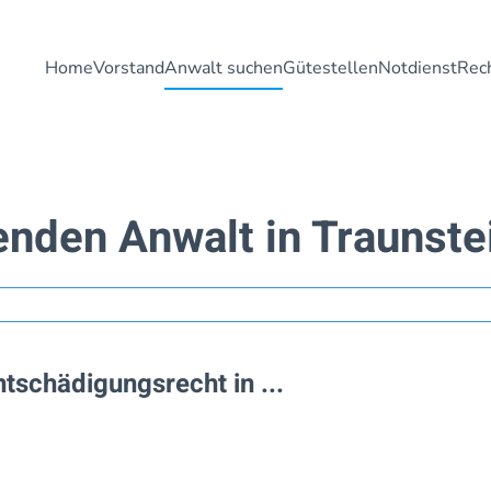
Home
Vorstand
Anwalt suchen
Gütestellen
Notdienst
Rech
enden Anwalt in Traunste
tschädigungsrecht in ...