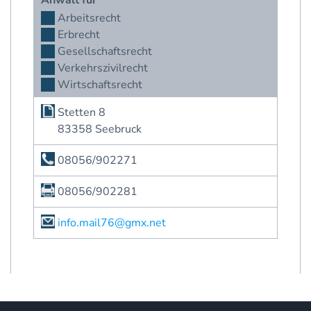
Anwalt für
Arbeitsrecht
Erbrecht
Gesellschaftsrecht
Verkehrszivilrecht
Wirtschaftsrecht
Stetten 8
83358 Seebruck
08056/902271
08056/902281
info.mail76@gmx.net