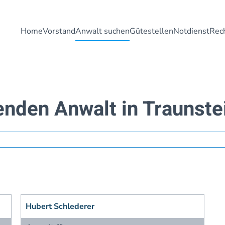
Home
Vorstand
Anwalt suchen
Gütestellen
Notdienst
Rech
enden Anwalt in Traunste
Hubert Schlederer