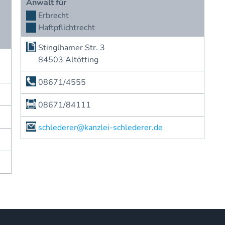
Anwalt für
Erbrecht
Haftpflichtrecht
Stinglhamer Str. 3
84503 Altötting
08671/4555
08671/84111
schlederer@kanzlei-schlederer.de